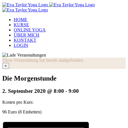
Zum
Inhalt
springen
HOME
KURSE
ONLINE YOGA
ÜBER MICH
KONTAKT
LOGIN
Diese Veranstaltung hat bereits stattgefunden.
×
Die Morgenstunde
2. September 2020 @ 8:00
-
9:00
Kosten pro Kurs:
96 Euro (8 Einheiten)