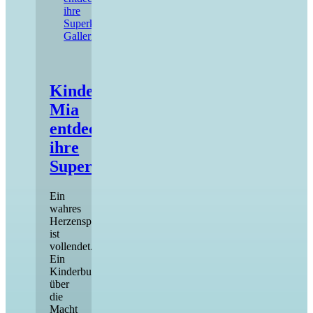
ihre
Superkraft.
Gallerie
Kinderbuch:
Mia
entdeckt
ihre
Superkraft.
Ein
wahres
Herzensprojekt
ist
vollendet.
Ein
Kinderbuch
über
die
Macht