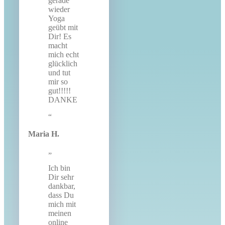
gerade
wieder
Yoga
geübt mit
Dir! Es
macht
mich echt
glücklich
und tut
mir so
gut!!!!!
DANKE
Maria H.
Ich bin
Dir sehr
dankbar,
dass Du
mich mit
meinen
online