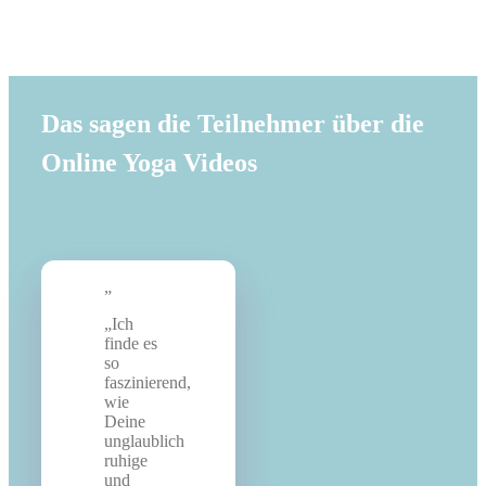
gedehnt. Dabei üben wir mal fließend und mal in der
Haltung verweilend. Zum Ausklang jeder Stunde führe ich
Dich in eine schöne Entspannung.
Das sagen die Teilnehmer über die
Online Yoga Videos
„Ich
finde es
so
faszinierend,
wie
Deine
unglaublich
ruhige
und