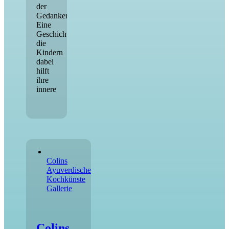
der
Gedanken.
Eine
Geschichte
die
Kindern
dabei
hilft
ihre
innere
Colins
Ayuverdische
Kochkünste
Gallerie
Colins