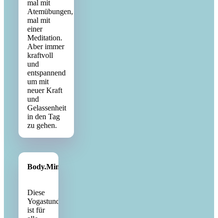
mal mit
Atemübungen,
mal mit
einer
Meditation.
Aber immer
kraftvoll
und
entspannend
um mit
neuer Kraft
und
Gelassenheit
in den Tag
zu gehen.
Body.Mind.Soul.Yoga
Diese
Yogastunde
ist für