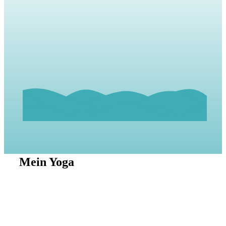
Mein Yoga
Egal, für welche Stunde Du Dich heute entscheidest, Du
hast danach das Gefühl, etwas für Dich getan zu haben.
Ich lege den Fokus immer auf die Bewegung des ganzen
Körpers in Verbindung mit der Atmung. Die Wirbelsäule
wird dabei in jede mögliche Richtung bewegt und