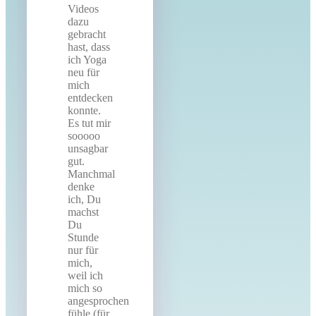
Videos
dazu
gebracht
hast, dass
ich Yoga
neu für
mich
entdecken
konnte.
Es tut mir
sooooo
unsagbar
gut.
Manchmal
denke
ich, Du
machst
Du
Stunde
nur für
mich,
weil ich
mich so
angesprochen
fühle (für