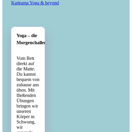
Karkuma Yoga & beyond
Yoga – die
Morgenchallenge
Vom Bett
direkt auf
die Matte.
Du kannst
bequem von
zuhause aus
üben. Mit
fließenden
Übungen
bringen wir
unseren
Körper in
Schwung,
wir