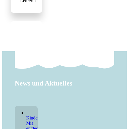
Lehrerin.
News und Aktuelles
Kinderbuch:
Mia
entdeckt