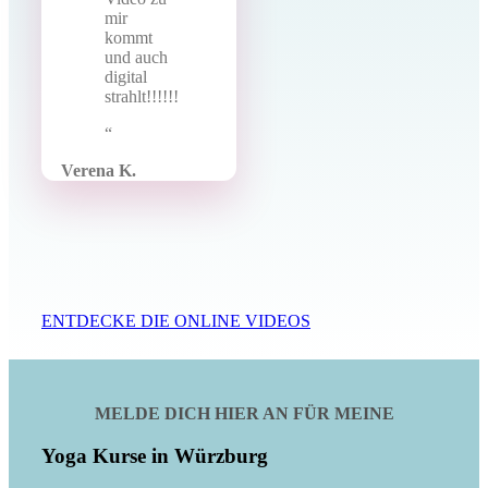
mir
kommt
und auch
digital
strahlt!!!!!!
Verena K.
ENTDECKE DIE ONLINE VIDEOS
MELDE DICH HIER AN FÜR MEINE
Yoga Kurse in Würzburg